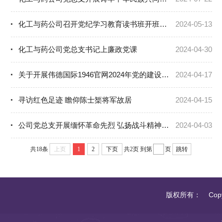
化工与药公司召开党纪学习教育读书班开班仪式暨第一次集中学习会
2024-05-13
化工与药公司党总支书记上廉政党课
2024-04-30
关于开展伟德国际1946官网2024年党的建设和思想政治理论学习的通知
2024-04-17
寻访红色足迹 瞻仰陈士榘将军故居
2024-04-15
公司党总支开展缅怀革命先烈 弘扬战斗精神文明祭扫活动
2024-04-03
共18条
上页
1
2
下页
共2页
到第
页
跳转
版权所有： Copyrigh