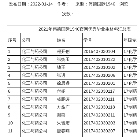
发布日期：2022-01-14 作者： 来源：伟德国际1946 浏览
次数：
2021年伟德国际1946官网优秀毕业生材料汇总表
序号
公司
姓名
学号
年级专
1
化工与药公司
程开创
2015407030104
17化
2
化工与药公司
张婉玉
2017402010122
17化
3
化工与药公司
钱王
2017402010102
17化
4
化工与药公司
张进
2017402010206
17化
5
化工与药公司
徐思睿
2017402010201
17化
6
化工与药公司
付杨
2017402030117
17制
7
化工与药公司
杨鹏涛
2017402030111
17制
8
化工与药公司
方鑫广
2017402030118
17制
9
化工与药公司
谢燕
2017402030211
17制
10
化工与药公司
朱晋宏
2017402030203
17制
11
化工与药公司
唐春燕
2017402030207
17制