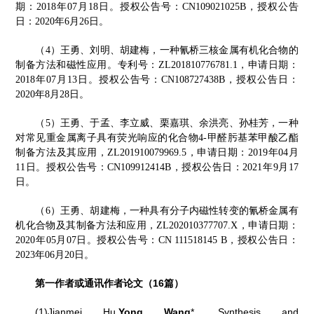
期：
2018
年
07
月
18
日。授权公告号：
CN109021025B
，授权公告
日：
2020
年
6
月
26
日。
王勇
（
4
）
、刘明、胡建梅，一种氰桥三核金属有机化合物的
制备方法和磁性应用。专利号：
ZL201810776781.1
，申请日期：
2018
年
07
月
13
日。授权公告号：
CN108727438B
，授权公告日：
2020
年
8
月
28
日。
王勇
（
5
）
、于孟、李立威、栗嘉琪、余洪亮、孙桂芳，一种
对常见重金属离子具有荧光响应的化合物
4-
甲醛肟基苯甲酸乙酯
制备方法及其应用，
ZL201910079969.5
，申请日期：
2019
年
04
月
11
日。授权公告号：
CN109912414B
，授权公告日：
2021
年
9
月
17
日。
王勇
（
6
）
、胡建梅，一种具有分子内磁性转变的氰桥金属有
日期：
机化合物及其制备方法和应用，
ZL202010377707.X
，申请
。授权公告号：
2020
年
05
月
07
日
CN 111518145 B
，授权公告日：
2023
年
06
月
20
日
。
第一作者或通讯作者论文（
16
篇）
(1)Jianmei Hu,
Yong Wang
*. Synthesis and