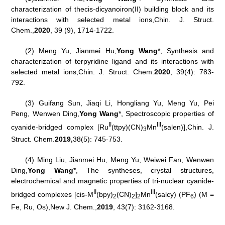
characterization of the
cis
-dicyanoiron(II) building block and its
interactions with selected metal ions,
Chin. J. Struct.
Chem.
,
2020
, 39 (9), 1714-1722.
(2) Meng Yu, Jianmei Hu,
Yong Wang
*, Synthesis and
characterization of terpyridine ligand and its interactions with
selected metal ions,
Chin. J. Struct. Chem.
2020
, 39(4): 783-
792.
(3) Guifang Sun, Jiaqi Li, Hongliang Yu, Meng Yu, Pei
Peng, Wenwen Ding,
Yong Wang
*, Spectroscopic properties of
II
III
cyanide-bridged complex [Ru
(ttpy)(CN)
Mn
(salen)],
Chin. J.
3
Struct. Chem.
2019,
38(5): 745-753.
(4) Ming Liu, Jianmei Hu, Meng Yu, Weiwei Fan, Wenwen
Ding,
Yong Wang*
, The syntheses, crystal structures,
electrochemical and magnetic properties of tri-nuclear cyanide-
II
III
bridged complexes [
cis
-M
(bpy)
(CN)
]
Mn
(salcy) (PF
) (M =
2
2
2
6
Fe, Ru, Os),
New J. Chem.
,
2019
, 43(7): 3162-3168.