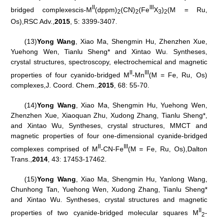
II
III
bridged complexes
cis
-M
(dppm)
(CN)
(Fe
X
)
(M = Ru,
2
2
3
2
Os),
RSC Adv.
,
2015
, 5: 3399-3407.
(13)
Yong Wang
, Xiao Ma, Shengmin Hu, Zhenzhen Xue,
Yuehong Wen, Tianlu Sheng* and Xintao Wu. Syntheses,
crystal structures, spectroscopy, electrochemical and magnetic
II
III
properties of four cyanido-bridged M
-Mn
(M = Fe, Ru, Os)
complexes,
J. Coord. Chem.
,
2015
, 68: 55-70.
(14)
Yong Wang
, Xiao Ma, Shengmin Hu, Yuehong Wen,
Zhenzhen Xue, Xiaoquan Zhu, Xudong Zhang, Tianlu Sheng*,
and Xintao Wu, Syntheses, crystal structures, MMCT and
magnetic properties of four one-dimensional cyanide-bridged
II
III
complexes comprised of M
-CN-Fe
(M = Fe, Ru, Os),
Dalton
Trans.
,
2014
, 43: 17453-17462.
(15)
Yong Wang
, Xiao Ma, Shengmin Hu, Yanlong Wang,
Chunhong Tan, Yuehong Wen, Xudong Zhang, Tianlu Sheng*
and Xintao Wu. Syntheses, crystal structures and magnetic
II
properties of two cyanide-bridged molecular squares M
-
2