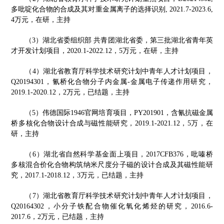
多吡啶化合物的合成及其对重金属离子的选择识别
, 2021.7-2023.6,
4
万元，在研，主持
（
3
）湖北省委组织部 共青团湖北省委，第三批湖北省青年英
才开发计划项目，
2020.1-2022.12
，
5
万元，在研，主持
科学技术研究计划中青年人才计划项目
（
4
）湖北省教育厅
，
Q20194301
，氰桥化合物分子内金属
-
金属电子传递作用研究，
2019.1-2020.12
，
2
万元，已结题，主持
（
5
）伟德国际1946官网培育项目，
PY201901
，含氰抗磁金属
桥多核化合物设计合成与磁性能研究，
2019.1-2021.12
，
5
万，在
研，主持
（
6
）湖北省自然科学基金面上项目，
2017CFB376
，吡嗪桥
多核混合价化合物构筑纳米尺度分子磁的设计合成及其磁性能研
究，
2017.1-2018.12
，
3
万元，已结题，主持
（
7
）湖北省教育厅科学技术研究计划中青年人才计划项目，
Q20164302
，小分子铁配合物催化氧化烯烃的研究，
2016.6-
2017.6
，
2
万元，已结题，主持