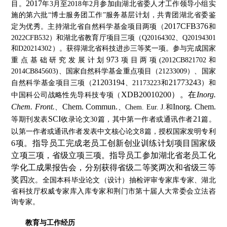
2017
目。
年
3
月至
2018
年
2
月参加由湖北省委人才工作领导小组实
施的第六批
“
博士服务团工作
”
服务基层计划，共青团湖北省委鉴
2017CFB376
定为优秀。
主持湖北省自然科学基金项目两项（
和
2022CFB532
）和湖北省教育厅项目三项（
Q20164302
、
Q20194301
和
D20214302
）。获得湖北省科技进步三等奖一项。参与完成国家
973
重点基础研究发展计划
项目两项
(2012CB821702
和
2014CB845603)
、国家自然科学基金重点项目（
21233009
）、
国家
21203194
21773243
自然科学基金项目三项（
、
21173223
和
）和
XDB20010200
）。
在
Inorg.
中国科公司战略性先导科技专项（
Chem. Front.
Chem. Commun.
Inorg. Chem
.
、
、
Chem. Eur. J.
和
SCI
21
等期刊发表
收录论文
30
篇，其中第一作者或通讯作者
篇。
8
以第一作者或通讯作者发表
中文核心论文
篇，授权国家发明专利
6
项。
指导员工完成老员工创新创业训练计划项目国家级
立项
三
项，省级立项
三
项。指导员工参加湖北省老员工化
学化工成果报告会，分别获得省级二等奖两次和省级三等
奖
四
次。全国本科毕业论文（设计）抽检评审专家库专家、湖北
省科技厅权威专家库入库专家和荆门市第十届人大常委会立法咨
询专家。
教育与工作经历