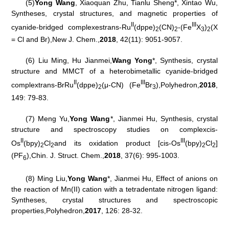
(5)
Yong Wang
, Xiaoquan Zhu, Tianlu Sheng*, Xintao Wu,
Syntheses, crystal structures, and magnetic properties of
II
III
cyanide-bridged complexes
trans
-Ru
(dppe)
(CN)
-(Fe
X
)
(X
2
2
3
2
= Cl and Br),
New J. Chem.
,
2018
, 42(11): 9051-9057.
(6) Liu Ming, Hu Jianmei,
Wang Yong
*, Synthesis, crystal
structure and MMCT of a heterobimetallic cyanide-bridged
II
III
complex
trans
-BrRu
(dppe)
(
μ
-CN) (Fe
Br
),
Polyhedron
,
2018
,
2
3
149: 79-83.
(7) Meng Yu,
Yong Wang
*, Jianmei Hu, Synthesis, crystal
structure and spectroscopy studies on complex
cis
-
II
III
Os
(bpy)
Cl
and its oxidation product [
cis
-Os
(bpy)
Cl
]
2
2
2
2
(PF
),
Chin. J. Struct. Chem.
,
2018
, 37(6): 995-1003.
6
(8) Ming Liu,
Yong Wang
*, Jianmei Hu, Effect of anions on
the reaction of Mn(II) cation with a tetradentate nitrogen ligand:
Syntheses, crystal structures and spectroscopic
properties,
Polyhedron
,
2017
, 126: 28-32.