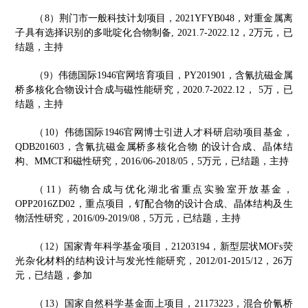
，
（
8
）荆门市一般科技计划项目
2021YFYB048
，对重金属离
已
子具有选择识别的多吡啶化合物制备
,
2021.7-2022.12
，
2
万元，
结题，主持
（
9
）伟德国际1946官网培育项目，
PY201901
，含氰抗磁金属
桥多核化合物设计合成与磁性能研究，
2020.7-2022.12
，
5
万，已
结题，主持
（
10
）
伟德国际1946官网博士引进人才科研启动项目基金，
QDB201603
，含氰抗磁金属桥多核化合物 的设计合成、晶体结
已结题
，主持
构、
MMCT
和磁性研究，
2016/06-2018/05
，
5
万元，
（
11
）
药物合成与优化湖北省重点实验室开放基金，
OPP2016ZD02
，重点项目，钌配合物的设计合成、晶体结构及生
物活性研究，
2016/09-2019/08
，
5
万元，已结题，主持
（
12
）
国家青年科学基金项目，
21203194
，新型层状
MOFs
荧
光杂化材料的结构设计与发光性能研究，
2012/01-2015/12
，
26
万
元，已结题，参加
（
13
）
国家自然科学基金面上项目，
21173223
，混合价氰桥