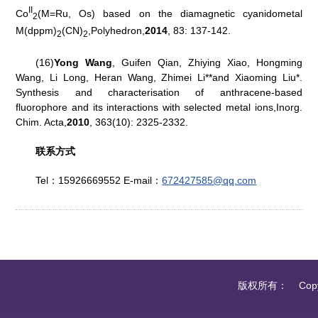
II
Co
(M=Ru, Os) based on the diamagnetic cyanidometal
2
M(dppm)
(CN)
,
Polyhedron
,
2014
, 83: 137-142.
2
2
(16)
Yong Wang
, Guifen Qian, Zhiying Xiao, Hongming
Wang, Li Long, Heran Wang, Zhimei Li**and Xiaoming Liu*.
Synthesis and characterisation of anthracene-based
fluorophore and its interactions with selected metal ions,
Inorg.
Chim. Acta
,
2010
, 363(10): 2325-2332.
联系方式
Tel：15926669552 E-mail：
672427585@qq.com
版权所有： Copyrigh