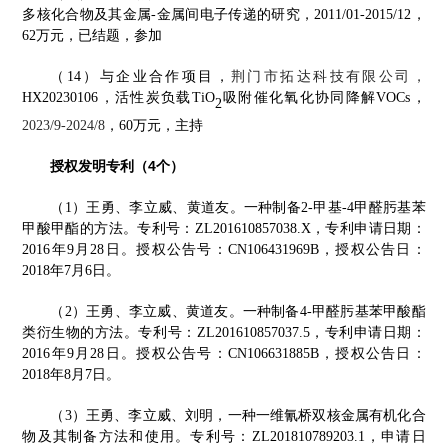
多核化合物及其金属
-
金属间电子传递的研究，
2011/01-2015/12
，
62
万元，已结题，参加
（
14
）
与企业合作项目，
荆门市拓达科技有限公司
，
HX20230106
，活性炭负载
TiO
吸附催化氧化协同降解
VOCs
，
2
2023
/
9-2024
/
8
，
6
0
万元，
主持
授权发明专利（
4
个）
王勇、
（
1
）
李立威、黄道友。一种制备
2-
甲基
-4
甲醛肟基苯
甲酸甲酯的方法。专利号：
ZL201610857038.X
，专利申请日期：
2016
年
9
月
28
日。授权公告号：
CN106431969B
，授权公告日：
2018
年
7
月
6
日。
王勇、
李立威、黄道友。
（
2
）
一种制备
4-
甲醛肟基苯甲酸酯
类衍生物的方法。
专利号：
ZL201610857037.5
，专利申请日期：
2016
年
9
月
28
日。授权公告号：
CN106631885B
，授权公告日：
2018
年
8
月
7
日。
王勇
、李立威、刘明，一种一维氰桥双核金属有机化合
（
3
）
物及其制备方法和使用。专利号：
ZL
201810789203.1
，申请日