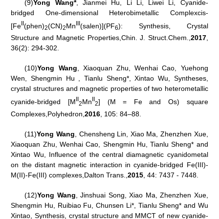
(9)
Yong Wang*
, Jianmei Hu, Li Li, Liwei Li, Cyanide-
bridged One-dimensional Heterobimetallic Complex
cis
-
II
III
[Fe
(phen)
(CN)
Mn
(salen)](PF
): Synthesis, Crystal
2
2
6
Structure and Magnetic Properties,
Chin. J. Struct.
Chem.
,
2017
,
36(2): 294-302.
(10)
Yong Wang
, Xiaoquan Zhu, Wenhai Cao, Yuehong
Wen, Shengmin Hu , Tianlu Sheng*, Xintao Wu, Syntheses,
crystal structures and magnetic properties of two heterometallic
II
II
cyanide-bridged [M
Mn
] (M = Fe and Os) square
2
2
Complexes,
Polyhedron
,
2016
, 105: 84–88.
(11)
Yong Wang
, Chensheng Lin, Xiao Ma, Zhenzhen Xue,
Xiaoquan Zhu, Wenhai Cao, Shengmin Hu, Tianlu Sheng* and
Xintao Wu, Influence of the central diamagnetic cyanidometal
on the distant magnetic interaction in cyanide-bridged Fe(III)-
M(II)-Fe(III) complexes,
Dalton Trans.
,
2015
, 44: 7437 - 7448.
(12)
Yong Wang
, Jinshuai Song, Xiao Ma, Zhenzhen Xue,
Shengmin Hu, Ruibiao Fu, Chunsen Li*, Tianlu Sheng* and Wu
Xintao, Synthesis, crystal structure and MMCT of new cyanide-