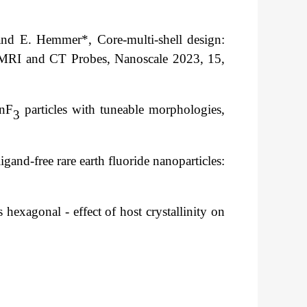
and E. Hemmer*, Core-multi-shell design:
MRI and CT Probes, Nanoscale 2023, 15,
MnF
particles with tuneable morphologies,
3
gand-free rare earth fluoride nanoparticles:
exagonal - effect of host crystallinity on