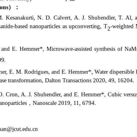
ions
）：
 Kesanakurti, N. D. Calvert, A. J. Shuhendler, T. Al, 
hanide-based nanoparticles as upconverting, T
-weighted 
2
, and E. Hemmer*, Microwave-assisted synthesis of Na
99.
sner, E. M. Rodrigues, and E. Hemmer*, Water dispersible li
se transformation, Dalton Transactions 2020, 49, 16204.
O. Cron, A. J. Shuhendler, and E. Hemmer*, Cubic versus h
noparticles
，
Nanoscale 2019, 11, 6794.
an@jcut.edu.cn