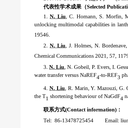
代表性学术成果（
Selected Publicat
1.
N. Liu
, C. Homann, S. Morfin, M.
unlocking multimodal capabilities in lant
19546.
2.
N. Liu
, J. Holmes, N. Bordenave
Chemical Communications 2021, 57, 117
3.
N. Liu
, N. Gobeil, P. Evers, I. Ges
water transfer versus NaREF
-to-REF
pha
4
3
4.
N. Liu
, R. Marin, Y. Mazouzi, G. 
the T
shortening behaviour of NaGdF
na
1
4
联系方式
(Contact information)
：
Tel: 86-13478725454 Email: liun