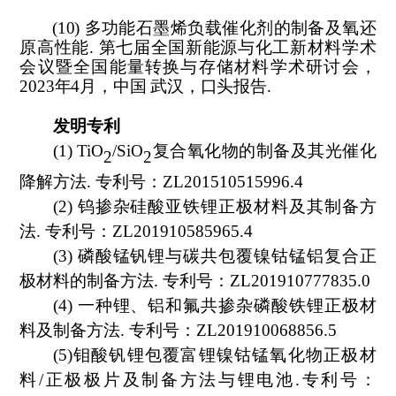
(10)
多功能石墨烯负载催化剂的制备及氧还
原高性能
.
第七届全国新能源与化工新材料学术
会议暨全国能量转换与存储材料学术研讨会，
2023
年
4
月，中国 武汉
，口头报告
.
发明专利
(
1
) TiO
/SiO
复合氧化物的制备及其光催化
2
2
降解方法
.
专利号
：
ZL201510515996.4
(
2
)
钨掺杂硅酸亚铁锂正极材料及其制备方
法
.
专利号：
ZL201910585965.4
(
3
)
磷酸锰钒锂与碳共包覆镍钴锰铝复合正
极材料的制备方法
.
专利号：
ZL201910777835.0
(
4
)
一种锂、铝和氟共掺杂磷酸铁锂正极材
料及制备方法
.
专利号：
ZL201910068856.5
(
5
)
钼酸钒锂包覆富锂镍钴锰氧化物正极材
料
/
正极极片及制备方法与锂电池
.
专利号
：