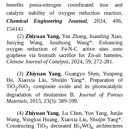
benefits penta-nitrogen coordinated iron and
catalytic stability of oxygen reduction reaction,
Chemical Engineering Journal
, 2024, 496,
154141.
(2)
Zhiyuan Yang,
Yan Zhang, Juanding Xiao,
Junying Wang, Junzhong Wang*.
Enhancing
oxygen reduction of Fe-N-C active sites onto
graphene via bismuth sacrifice for Zn-air batteries,
Chinese Journal of Catalysis
, 2024, 59, 272-281
.
(3)
Zhiyuan Yang
,
Guangyu Shen, Yunpeng
He, Xiaoxia Liu, Shuijin Yang*.
Preparation of
TiO
/SiO
composite oxide and its photocatalytic
2
2
degradation of rhodamine B.
Journal of Porous
Materials
, 2015, 23(3): 589-599.
(4)
Zhiyuan Yang
,
Lu Chen, Yun Yang, Junjie
Wang, Yongkui Huang, Xiaoxia Liu, Shuijin Yang*.
Constructing TiO
decorated Bi
WO
architectures
2
2
6