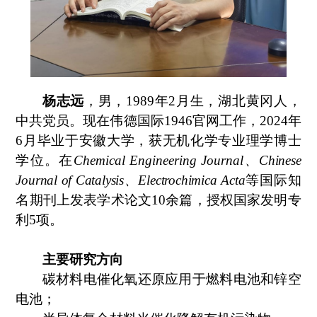
杨志远
，男，
19
89
年
2
月生
，
湖北黄冈人，
中共党员
。
现在伟德国际1946官网工作
，
2024
年
6
月毕业于安徽大学，获无机化学专业理学博士
学位。
在
Chemical Engineering Journal
、
Chinese
Journal of Catalysis
、
Electrochimica Acta
等
国际知
名
期刊上发表学术论文
10
余篇
，
授权国家
发明专
利
5
项。
主要研究方向
碳材料电催化氧还原应用于燃料电池和锌空
电池；