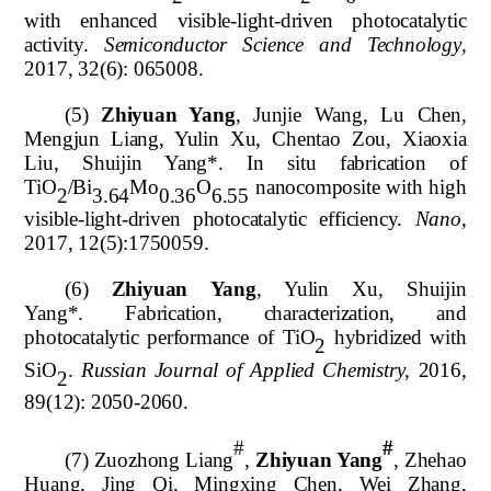
with enhanced visible-light-driven photocatalytic
activity.
Semiconductor Science and Technology
,
2017, 32(6): 065008.
(5)
Zhiyuan Yang
,
Junjie Wang, Lu Chen,
Mengjun Liang, Yulin Xu, Chentao Zou, Xiaoxia
Liu, Shuijin Yang*.
In situ fabrication of
TiO
/Bi
Mo
O
nanocomposite with high
2
3.64
0.36
6.55
visible-light-driven photocatalytic efficiency.
N
ano
,
2017, 12(5):1750059.
(6)
Zhiyuan Yang
,
Yulin Xu, Shuijin
Yang*.
Fabrication, characterization, and
photocatalytic performance of TiO
hybridized with
2
SiO
.
Russian Journal of Applied Chemistry
, 2016,
2
89(12): 2050-2060.
#
#
(7) Zuozhong Liang
,
Zhiyuan Yang
,
Zhehao
Huang, Jing Qi, Mingxing Chen, Wei Zhang,